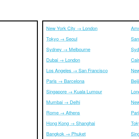
New York City → London
Ams
Tokyo → Seoul
San
Sydney → Melbourne
Syd
Dubai → London
Cai
Los Angeles → San Francisco
New
Paris → Barcelona
Bei
Singapore → Kuala Lumpur
Lon
Mumbai → Delhi
New
Rome → Athens
Par
Hong Kong → Shanghai
Tok
Bangkok → Phuket
Sin