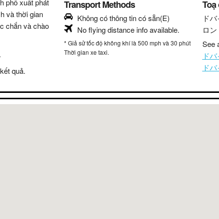
nh phố xuất phát
Transport Methods
Toạ
h và thời gian
Không có thông tin có sẵn(E)
ドバ
hắc chắn và chào
No flying distance info available.
ロン
* Giả sử tốc độ không khí là 500 mph và 30 phút
See a
Thời gian xe taxi.
.
ドバイ
ドバイ 
kết quả.