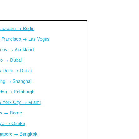
terdam → Berlin
 Francisco → Las Vegas
ney → Auckland
ro → Dubai
 Delhi → Dubai
jing → Shanghai
don → Edinburgh
 York City → Miami
is → Rome
yo → Osaka
gapore → Bangkok