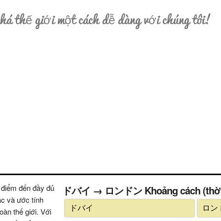
á thế giới một cách dễ dàng với chúng tôi!
 điểm đến đầy đủ
ドバイ → ロンドン Khoảng cách (thời gian
ác và ước tính
oàn thế giới. Với