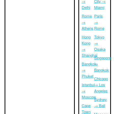
→
City →
Delhi
Miami
Rome
Paris
→
→
Athens
Rome
Hong
Tokyo
Kong
→
→
Osaka
Shanghai
Singapore
Bangkok
→
→
Bangkok
Phuket
Chicago
Istanbul
→ Los
→
Angeles
Moscow
Sydney
Cape
→ Bali
Town