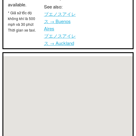
available.
See also:
* Giả sử tốc độ
ブエノスアイレ
không khí là 500
ス → Buenos
mph và 30 phút
Aires
Thời gian xe taxi.
ブエノスアイレ
ス → Auckland