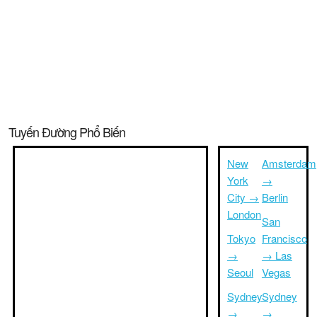
Tuyến Đường Phổ Biến
New
Amsterdam
York
→
City →
Berlin
London
San
Tokyo
Francisco
→
→ Las
Seoul
Vegas
Sydney
Sydney
→
→