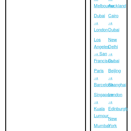
Melbourne
Auckland
Dubai
Cairo
→
→
London
Dubai
Los
New
Angeles
Delhi
→ San
→
Francisco
Dubai
Paris
Beijing
→
→
Barcelona
Shanghai
Singapore
London
→
→
Kuala
Edinburgh
Lumpur
New
Mumbai
York