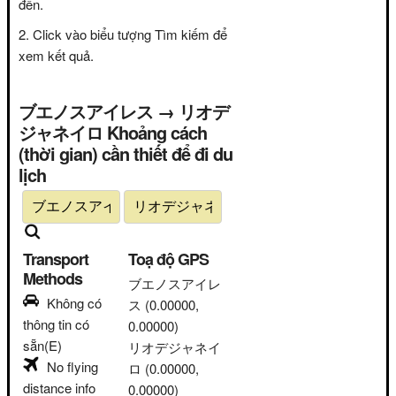
đến.
Click vào biểu tượng Tìm kiếm để
xem kết quả.
ブエノスアイレス → リオデ
ジャネイロ Khoảng cách
(thời gian) cần thiết để đi du
lịch
Transport
Toạ độ GPS
Methods
ブエノスアイレ
Không có
ス
(0.00000,
thông tin có
0.00000)
sẵn(E)
リオデジャネイ
No flying
ロ
(0.00000,
distance info
0.00000)