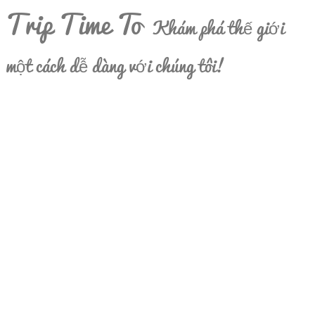
Trip Time To
Khám phá thế giới
một cách dễ dàng với chúng tôi!