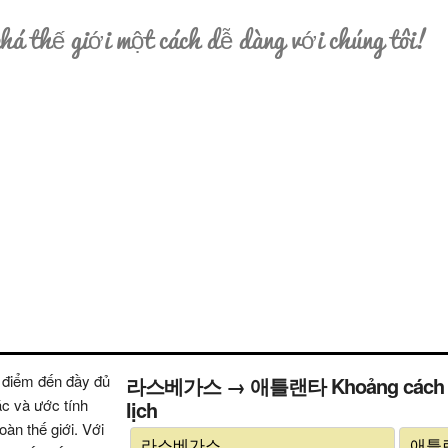
á thế giới một cách dễ dàng với chúng tôi!
 điểm đến đầy đủ
라스베가스 → 애틀랜타 Khoảng cách (thời 
ác và ước tính
lịch
oàn thế giới. Với