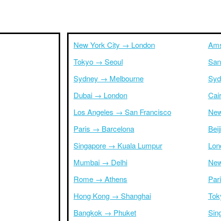
New York City → London
Ams
Tokyo → Seoul
San
Sydney → Melbourne
Syd
Dubai → London
Cai
Los Angeles → San Francisco
New
Paris → Barcelona
Bei
Singapore → Kuala Lumpur
Lon
Mumbai → Delhi
New
Rome → Athens
Par
Hong Kong → Shanghai
Tok
Bangkok → Phuket
Sin