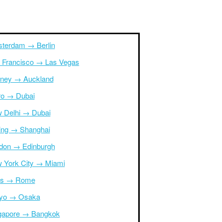
terdam → Berlin
 Francisco → Las Vegas
ney → Auckland
ro → Dubai
 Delhi → Dubai
jing → Shanghai
don → Edinburgh
 York City → Miami
is → Rome
yo → Osaka
gapore → Bangkok