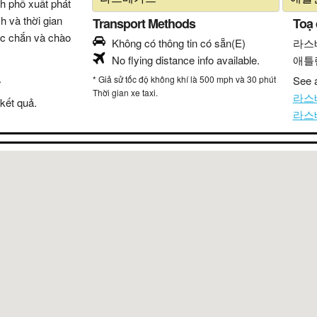
nh phố xuất phát
h và thời gian
Transport Methods
Toạ
hắc chắn và chào
Không có thông tin có sẵn(E)
라스
No flying distance info available.
애틀
.
* Giả sử tốc độ không khí là 500 mph và 30 phút
See a
Thời gian xe taxi.
라스베
kết quả.
라스베