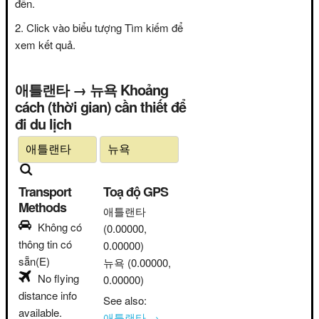
đến.
Click vào biểu tượng Tìm kiếm để
xem kết quả.
애틀랜타 → 뉴욕 Khoảng
cách (thời gian) cần thiết để
đi du lịch
Transport
Toạ độ GPS
Methods
애틀랜타
Không có
(0.00000,
thông tin có
0.00000)
sẵn(E)
뉴욕
(0.00000,
No flying
0.00000)
distance info
See also:
available.
애틀랜타 →