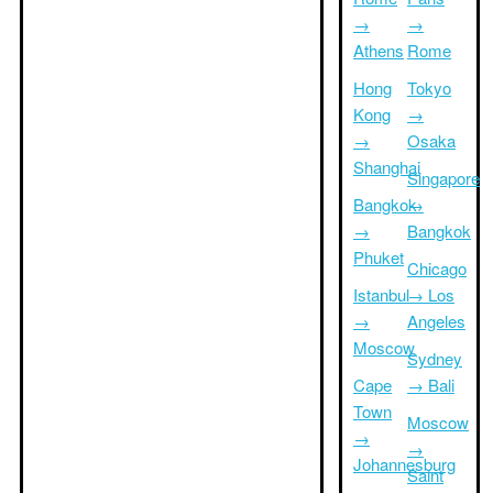
→
→
Athens
Rome
Hong
Tokyo
Kong
→
→
Osaka
Shanghai
Singapore
Bangkok
→
→
Bangkok
Phuket
Chicago
Istanbul
→ Los
→
Angeles
Moscow
Sydney
Cape
→ Bali
Town
Moscow
→
→
Johannesburg
Saint