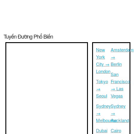
Tuyến Đường Phổ Biến
New
Amsterdam
York
→
City →
Berlin
London
San
Tokyo
Francisco
→
→ Las
Seoul
Vegas
Sydney
Sydney
→
→
Melbourne
Auckland
Dubai
Cairo