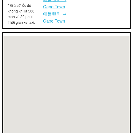
* Giả sử tốc độ
Cape Town
không khí là 500
애틀랜타 →
mph và 30 phút
Cape Town
Thời gian xe taxi.