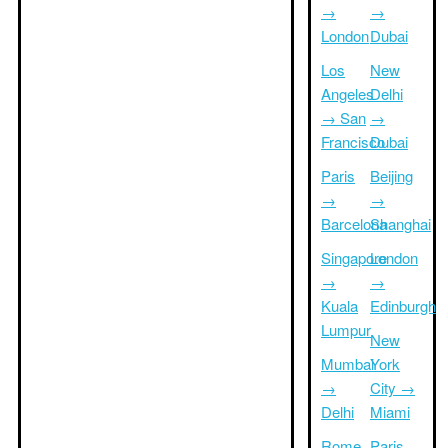
→
→
London
Dubai
Los
New
Angeles
Delhi
→ San
→
Francisco
Dubai
Paris
Beijing
→
→
Barcelona
Shanghai
Singapore
London
→
→
Kuala
Edinburgh
Lumpur
New
Mumbai
York
→
City →
Delhi
Miami
Rome
Paris