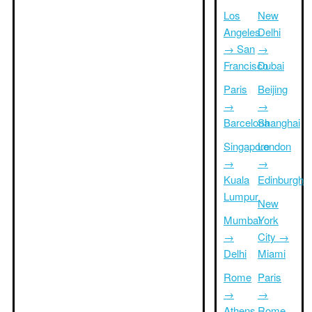
Los
New
Angeles
Delhi
→ San
→
Francisco
Dubai
Paris
Beijing
→
→
Barcelona
Shanghai
Singapore
London
→
→
Kuala
Edinburgh
Lumpur
New
Mumbai
York
→
City →
Delhi
Miami
Rome
Paris
→
→
Athens
Rome