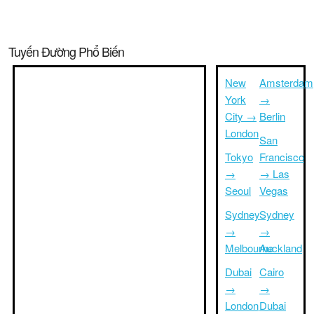
Tuyến Đường Phổ Biến
New
Amsterdam
York
→
City →
Berlin
London
San
Tokyo
Francisco
→
→ Las
Seoul
Vegas
Sydney
Sydney
→
→
Melbourne
Auckland
Dubai
Cairo
→
→
London
Dubai