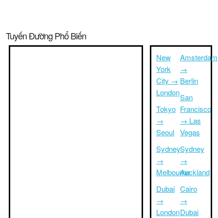
Tuyến Đường Phổ Biến
New
Amsterdam
York
→
City →
Berlin
London
San
Tokyo
Francisco
→
→ Las
Seoul
Vegas
Sydney
Sydney
→
→
Melbourne
Auckland
Dubai
Cairo
→
→
London
Dubai