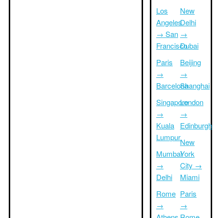
Los
New
Angeles
Delhi
→ San
→
Francisco
Dubai
Paris
Beijing
→
→
Barcelona
Shanghai
Singapore
London
→
→
Kuala
Edinburgh
Lumpur
New
Mumbai
York
→
City →
Delhi
Miami
Rome
Paris
→
→
Athens
Rome