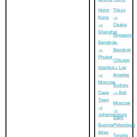
Hong
Tokyo
Kong
→
→
Osaka
Shanghai
Singapore
Bangkok
→
→
Bangkok
Phuket
Chicago
Istanbul
→ Los
→
Angeles
Moscow
Sydney
Cape
→ Bali
Town
Moscow
→
→
Johannesburg
Saint
Buenos
Petersburg
Aires
Toronto