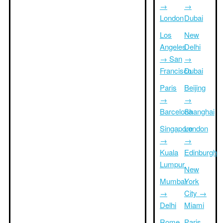
→
→
London
Dubai
Los
New
Angeles
Delhi
→ San
→
Francisco
Dubai
Paris
Beijing
→
→
Barcelona
Shanghai
Singapore
London
→
→
Kuala
Edinburgh
Lumpur
New
Mumbai
York
→
City →
Delhi
Miami
Rome
Paris