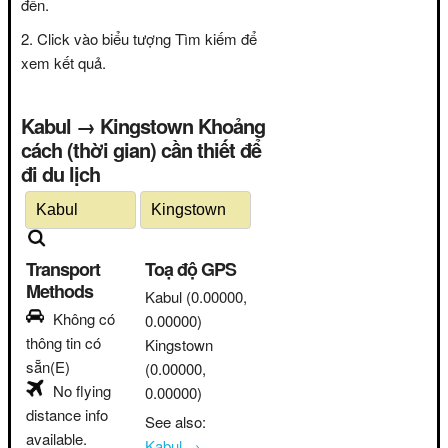
đến.
Click vào biểu tượng Tìm kiếm để
xem kết quả.
Kabul → Kingstown Khoảng
cách (thời gian) cần thiết để
đi du lịch
Transport
Toạ độ GPS
Methods
Kabul
(0.00000,
Không có
0.00000)
thông tin có
Kingstown
sẵn(E)
(0.00000,
No flying
0.00000)
distance info
See also:
available.
Kabul →