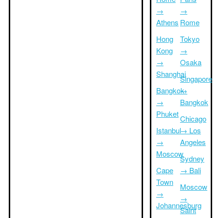
→
→
Athens
Rome
Hong
Tokyo
Kong
→
→
Osaka
Shanghai
Singapore
Bangkok
→
→
Bangkok
Phuket
Chicago
Istanbul
→ Los
→
Angeles
Moscow
Sydney
Cape
→ Bali
Town
Moscow
→
→
Johannesburg
Saint