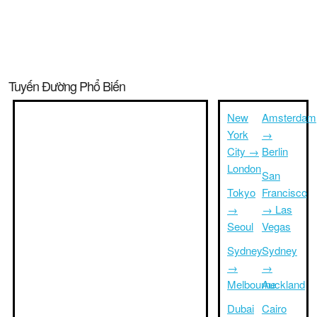
Tuyến Đường Phổ Biến
New
Amsterdam
York
→
City →
Berlin
London
San
Tokyo
Francisco
→
→ Las
Seoul
Vegas
Sydney
Sydney
→
→
Melbourne
Auckland
Dubai
Cairo