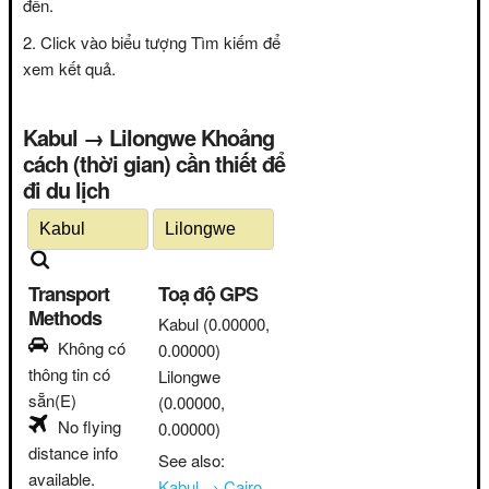
đến.
Click vào biểu tượng Tìm kiếm để
xem kết quả.
Kabul → Lilongwe Khoảng
cách (thời gian) cần thiết để
đi du lịch
Transport
Toạ độ GPS
Methods
Kabul
(0.00000,
Không có
0.00000)
thông tin có
Lilongwe
sẵn(E)
(0.00000,
No flying
0.00000)
distance info
See also:
available.
Kabul → Cairo