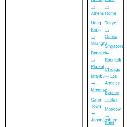
→
→
Athens
Rome
Hong
Tokyo
Kong
→
→
Osaka
Shanghai
Singapore
Bangkok
→
→
Bangkok
Phuket
Chicago
Istanbul
→ Los
→
Angeles
Moscow
Sydney
Cape
→ Bali
Town
Moscow
→
→
Johannesburg
Saint