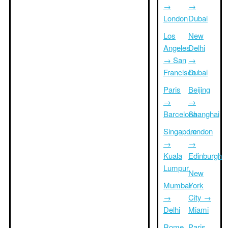
→
→
London
Dubai
Los
New
Angeles
Delhi
→ San
→
Francisco
Dubai
Paris
Beijing
→
→
Barcelona
Shanghai
Singapore
London
→
→
Kuala
Edinburgh
Lumpur
New
Mumbai
York
→
City →
Delhi
Miami
Rome
Paris