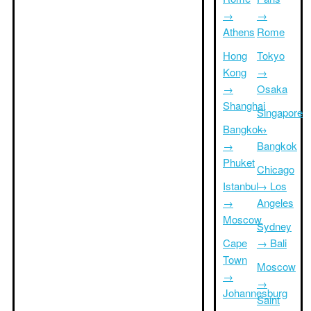
→
→
Athens
Rome
Hong
Tokyo
Kong
→
→
Osaka
Shanghai
Singapore
Bangkok
→
→
Bangkok
Phuket
Chicago
Istanbul
→ Los
→
Angeles
Moscow
Sydney
Cape
→ Bali
Town
Moscow
→
→
Johannesburg
Saint