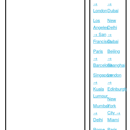
→
→
London
Dubai
Los
New
Angeles
Delhi
→ San
→
Francisco
Dubai
Paris
Beijing
→
→
Barcelona
Shanghai
Singapore
London
→
→
Kuala
Edinburgh
Lumpur
New
Mumbai
York
→
City →
Delhi
Miami
Rome
Paris