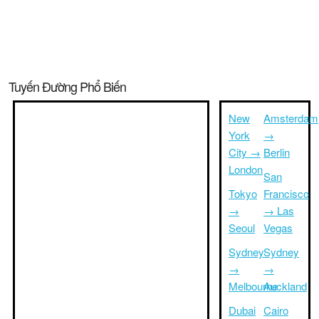
Tuyến Đường Phổ Biến
New
Amsterdam
York
→
City →
Berlin
London
San
Tokyo
Francisco
→
→ Las
Seoul
Vegas
Sydney
Sydney
→
→
Melbourne
Auckland
Dubai
Cairo