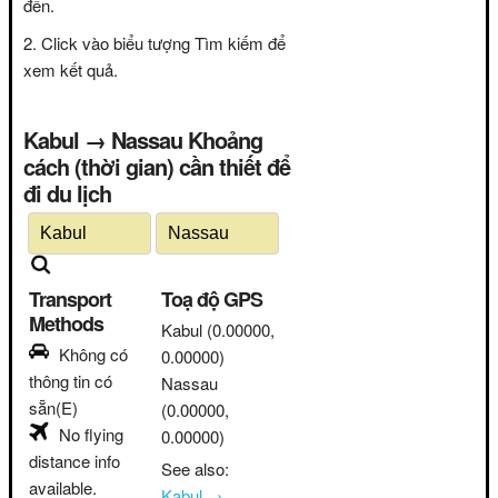
đến.
Click vào biểu tượng Tìm kiếm để
xem kết quả.
Kabul → Nassau Khoảng
cách (thời gian) cần thiết để
đi du lịch
Transport
Toạ độ GPS
Methods
Kabul
(0.00000,
Không có
0.00000)
thông tin có
Nassau
sẵn(E)
(0.00000,
No flying
0.00000)
distance info
See also:
available.
Kabul →