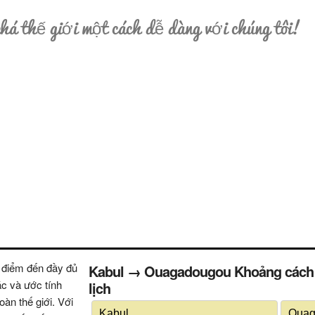
á thế giới một cách dễ dàng với chúng tôi!
 điểm đến đầy đủ
Kabul → Ouagadougou Khoảng cách (th
ác và ước tính
lịch
oàn thế giới. Với