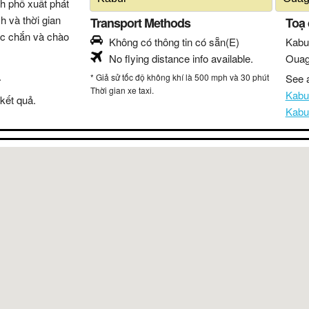
nh phố xuất phát
h và thời gian
Transport Methods
Toạ
hắc chắn và chào
Không có thông tin có sẵn(E)
Kabu
No flying distance info available.
Ouag
.
* Giả sử tốc độ không khí là 500 mph và 30 phút
See a
Thời gian xe taxi.
Kabu
kết quả.
Kabu