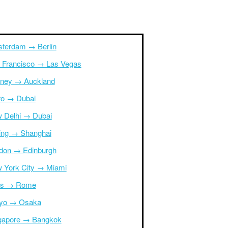
terdam → Berlin
 Francisco → Las Vegas
ney → Auckland
ro → Dubai
 Delhi → Dubai
jing → Shanghai
don → Edinburgh
 York City → Miami
is → Rome
yo → Osaka
gapore → Bangkok