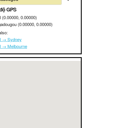
 độ GPS
l
(0.00000, 0.00000)
adougou
(0.00000, 0.00000)
lso:
l → Sydney
l → Melbourne