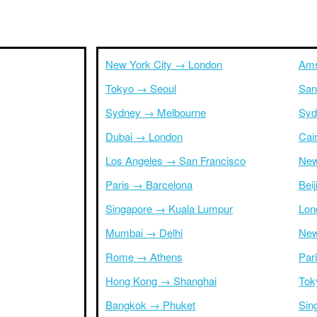
New York City → London
Ams
Tokyo → Seoul
San
Sydney → Melbourne
Syd
Dubai → London
Cai
Los Angeles → San Francisco
New
Paris → Barcelona
Bei
Singapore → Kuala Lumpur
Lon
Mumbai → Delhi
New
Rome → Athens
Par
Hong Kong → Shanghai
Tok
Bangkok → Phuket
Sin