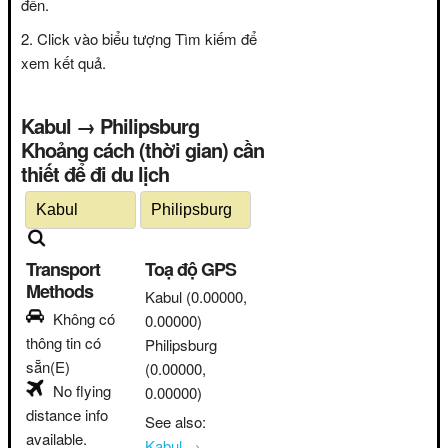
đến.
Click vào biểu tượng Tìm kiếm để
xem kết quả.
Kabul → Philipsburg
Khoảng cách (thời gian) cần
thiết để đi du lịch
Transport
Toạ độ GPS
Methods
Kabul
(0.00000,
Không có
0.00000)
thông tin có
Philipsburg
sẵn(E)
(0.00000,
No flying
0.00000)
distance info
See also:
available.
Kabul →