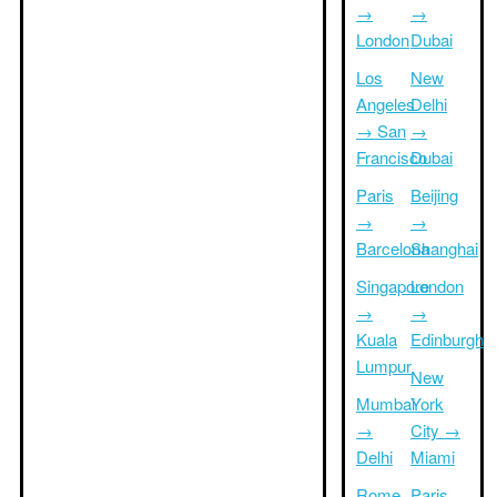
→
→
London
Dubai
Los
New
Angeles
Delhi
→ San
→
Francisco
Dubai
Paris
Beijing
→
→
Barcelona
Shanghai
Singapore
London
→
→
Kuala
Edinburgh
Lumpur
New
Mumbai
York
→
City →
Delhi
Miami
Rome
Paris