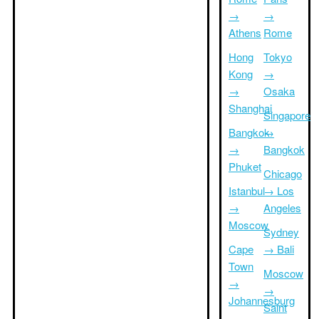
→
→
Athens
Rome
Hong
Tokyo
Kong
→
→
Osaka
Shanghai
Singapore
Bangkok
→
→
Bangkok
Phuket
Chicago
Istanbul
→ Los
→
Angeles
Moscow
Sydney
Cape
→ Bali
Town
Moscow
→
→
Johannesburg
Saint