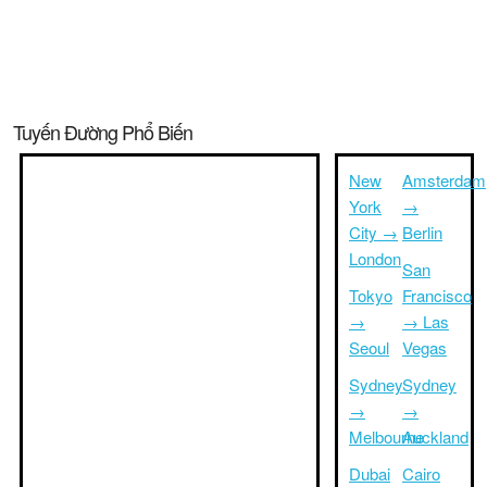
Tuyến Đường Phổ Biến
New
Amsterdam
York
→
City →
Berlin
London
San
Tokyo
Francisco
→
→ Las
Seoul
Vegas
Sydney
Sydney
→
→
Melbourne
Auckland
Dubai
Cairo