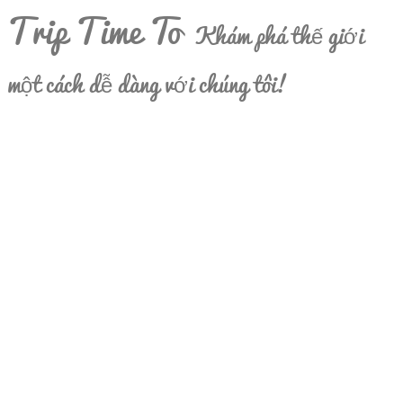
Trip Time To
Khám phá thế giới
một cách dễ dàng với chúng tôi!