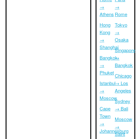
→
→
Athens
Rome
Hong
Tokyo
Kong
→
→
Osaka
Shanghai
Singapore
Bangkok
→
→
Bangkok
Phuket
Chicago
Istanbul
→ Los
→
Angeles
Moscow
Sydney
Cape
→ Bali
Town
Moscow
→
→
Johannesburg
Saint