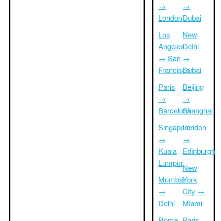
→
→
London
Dubai
Los
New
Angeles
Delhi
→ San
→
Francisco
Dubai
Paris
Beijing
→
→
Barcelona
Shanghai
Singapore
London
→
→
Kuala
Edinburgh
Lumpur
New
Mumbai
York
→
City →
Delhi
Miami
Rome
Paris