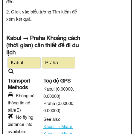
đến.
Click vào biểu tượng Tìm kiếm để
xem kết quả.
Kabul → Praha Khoảng cách
(thời gian) cần thiết để đi du
lịch
Transport
Toạ độ GPS
Methods
Kabul
(0.00000,
Không có
0.00000)
thông tin có
Praha
(0.00000,
sẵn(E)
0.00000)
No flying
See also:
distance info
Kabul → Miami
available.
Kabul → Miami