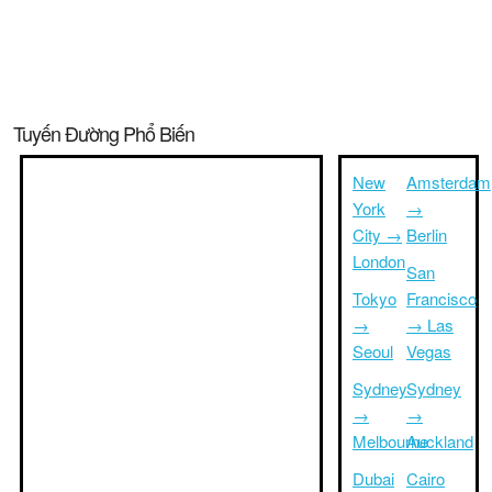
Tuyến Đường Phổ Biến
New
Amsterdam
York
→
City →
Berlin
London
San
Tokyo
Francisco
→
→ Las
Seoul
Vegas
Sydney
Sydney
→
→
Melbourne
Auckland
Dubai
Cairo