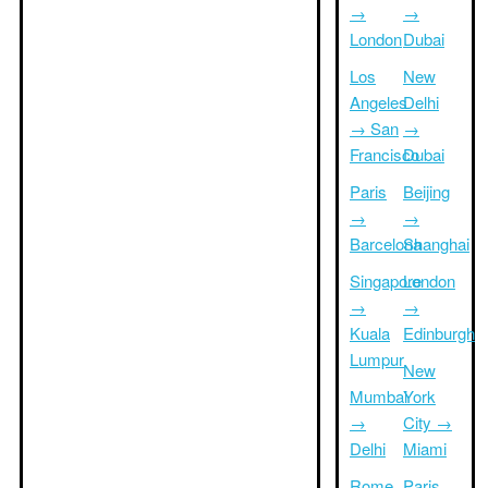
→
→
London
Dubai
Los
New
Angeles
Delhi
→ San
→
Francisco
Dubai
Paris
Beijing
→
→
Barcelona
Shanghai
Singapore
London
→
→
Kuala
Edinburgh
Lumpur
New
Mumbai
York
→
City →
Delhi
Miami
Rome
Paris