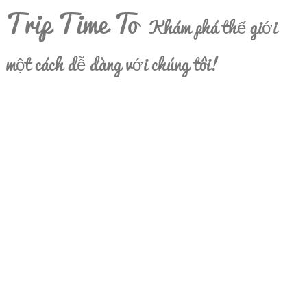
Trip Time To
Khám phá thế giới
một cách dễ dàng với chúng tôi!