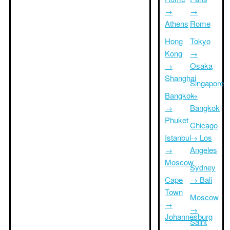
→
→
Athens
Rome
Hong
Tokyo
Kong
→
→
Osaka
Shanghai
Singapore
Bangkok
→
→
Bangkok
Phuket
Chicago
Istanbul
→ Los
→
Angeles
Moscow
Sydney
Cape
→ Bali
Town
Moscow
→
→
Johannesburg
Saint