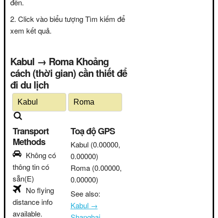
đến.
Click vào biểu tượng Tìm kiếm để
xem kết quả.
Kabul → Roma Khoảng
cách (thời gian) cần thiết để
đi du lịch
Transport
Toạ độ GPS
Methods
Kabul
(0.00000,
Không có
0.00000)
thông tin có
Roma
(0.00000,
sẵn(E)
0.00000)
No flying
See also:
distance info
Kabul →
available.
Shanghai