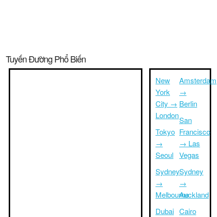
Tuyến Đường Phổ Biến
New
Amsterdam
York
→
City →
Berlin
London
San
Tokyo
Francisco
→
→ Las
Seoul
Vegas
Sydney
Sydney
→
→
Melbourne
Auckland
Dubai
Cairo