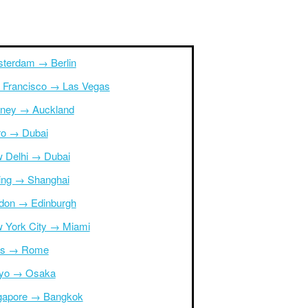
terdam → Berlin
 Francisco → Las Vegas
ney → Auckland
ro → Dubai
 Delhi → Dubai
jing → Shanghai
don → Edinburgh
 York City → Miami
is → Rome
yo → Osaka
gapore → Bangkok