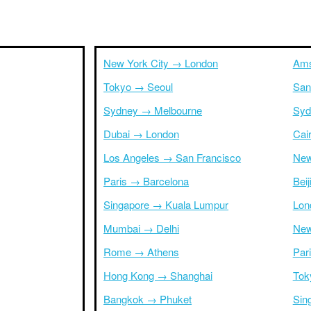
New York City → London
Ams
Tokyo → Seoul
San
Sydney → Melbourne
Syd
Dubai → London
Cai
Los Angeles → San Francisco
New
Paris → Barcelona
Bei
Singapore → Kuala Lumpur
Lon
Mumbai → Delhi
New
Rome → Athens
Par
Hong Kong → Shanghai
Tok
Bangkok → Phuket
Sin