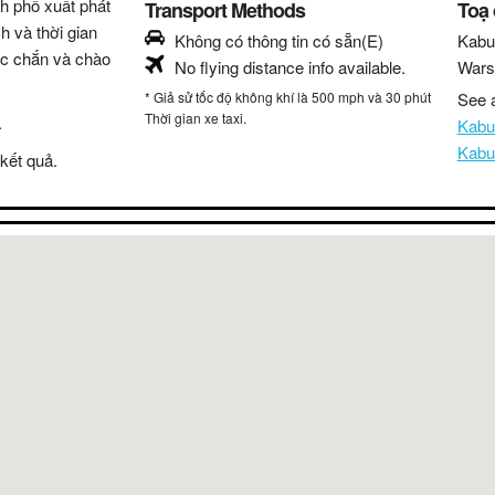
nh phố xuất phát
Transport Methods
Toạ
h và thời gian
Không có thông tin có sẵn(E)
Kabu
hắc chắn và chào
No flying distance info available.
War
* Giả sử tốc độ không khí là 500 mph và 30 phút
See a
Thời gian xe taxi.
.
Kabu
Kabu
kết quả.