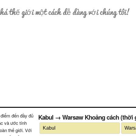
á thế giới một cách dễ dàng với chúng tôi!
 điểm đến đầy đủ
Kabul → Warsaw Khoảng cách (thời gia
ác và ước tính
oàn thế giới. Với