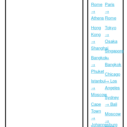
Rome
Paris
→
→
Athens
Rome
Hong
Tokyo
Kong
→
→
Osaka
Shanghai
Singapore
Bangkok
→
→
Bangkok
Phuket
Chicago
Istanbul
→ Los
→
Angeles
Moscow
Sydney
Cape
→ Bali
Town
Moscow
→
→
Johannesburg