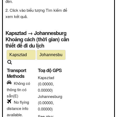
đến.
Click vào biểu tượng Tìm kiếm để
xem kết quả.
Kapsztad → Johannesburg
Khoảng cách (thời gian) cần
thiết để đi du lịch
Transport
Toạ độ GPS
Methods
Kapsztad
Không có
(0.00000,
thông tin có
0.00000)
sẵn(E)
Johannesburg
No flying
(0.00000,
distance info
0.00000)
available.
See also: