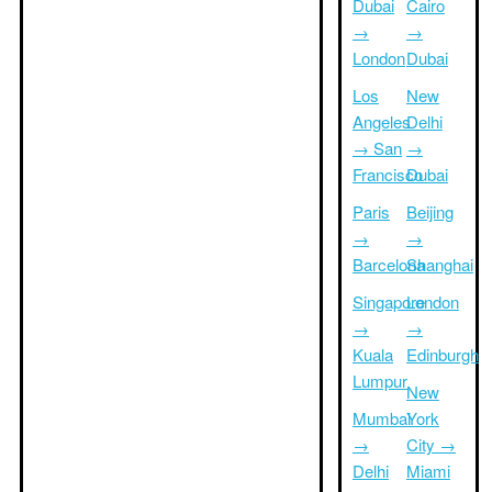
Dubai
Cairo
→
→
London
Dubai
Los
New
Angeles
Delhi
→ San
→
Francisco
Dubai
Paris
Beijing
→
→
Barcelona
Shanghai
Singapore
London
→
→
Kuala
Edinburgh
Lumpur
New
Mumbai
York
→
City →
Delhi
Miami