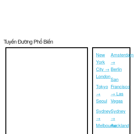
Tuyến Đường Phổ Biến
New
Amsterdam
York
→
City →
Berlin
London
San
Tokyo
Francisco
→
→ Las
Seoul
Vegas
Sydney
Sydney
→
→
Melbourne
Auckland