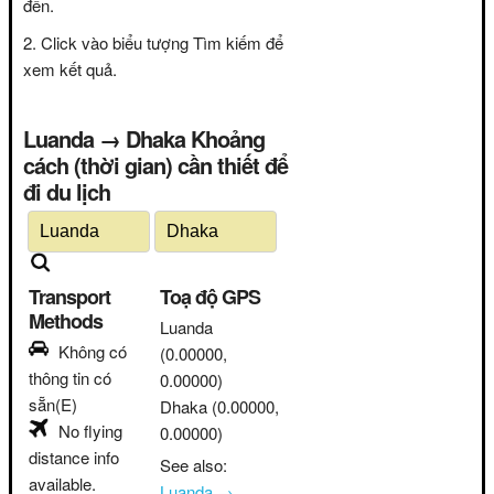
đến.
Click vào biểu tượng Tìm kiếm để
xem kết quả.
Luanda → Dhaka Khoảng
cách (thời gian) cần thiết để
đi du lịch
Transport
Toạ độ GPS
Methods
Luanda
Không có
(0.00000,
thông tin có
0.00000)
sẵn(E)
Dhaka
(0.00000,
No flying
0.00000)
distance info
See also:
available.
Luanda →