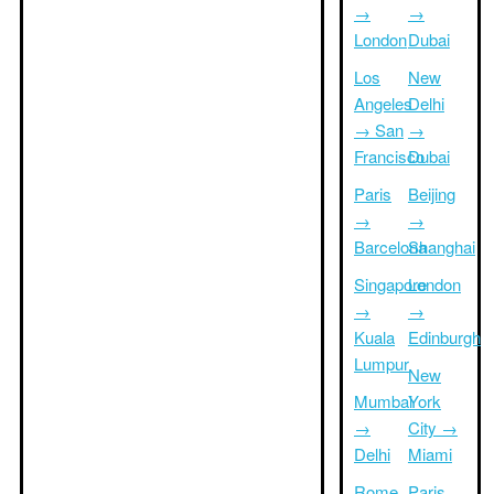
→
→
London
Dubai
Los
New
Angeles
Delhi
→ San
→
Francisco
Dubai
Paris
Beijing
→
→
Barcelona
Shanghai
Singapore
London
→
→
Kuala
Edinburgh
Lumpur
New
Mumbai
York
→
City →
Delhi
Miami
Rome
Paris