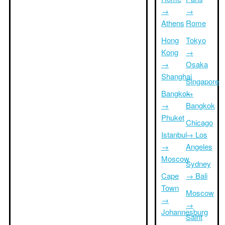
→
→
Athens
Rome
Hong
Tokyo
Kong
→
→
Osaka
Shanghai
Singapore
Bangkok
→
→
Bangkok
Phuket
Chicago
Istanbul
→ Los
→
Angeles
Moscow
Sydney
Cape
→ Bali
Town
Moscow
→
→
Johannesburg
Saint