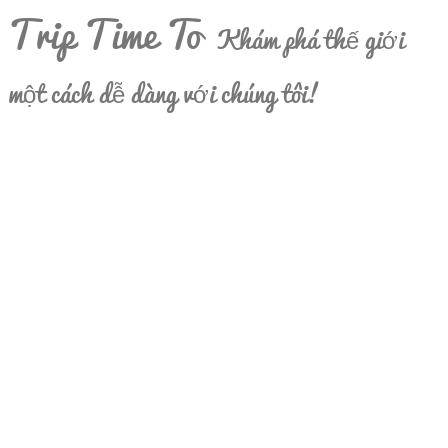
Trip Time To
Khám phá thế giới
một cách dễ dàng với chúng tôi!