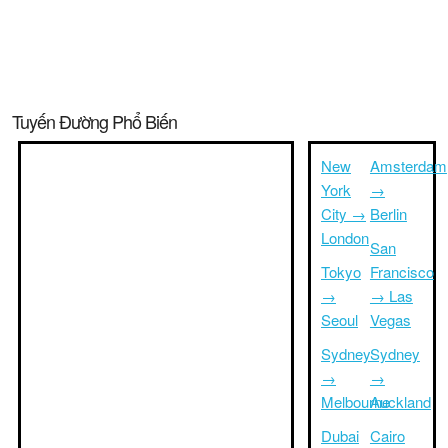
Tuyến Đường Phổ Biến
New
Amsterdam
York
→
City →
Berlin
London
San
Tokyo
Francisco
→
→ Las
Seoul
Vegas
Sydney
Sydney
→
→
Melbourne
Auckland
Dubai
Cairo