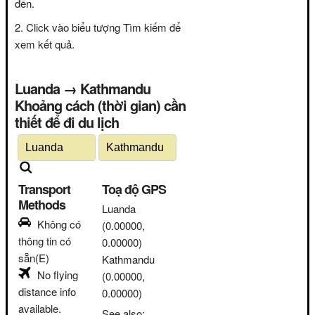
đến.
Click vào biểu tượng Tìm kiếm để
xem kết quả.
Luanda → Kathmandu
Khoảng cách (thời gian) cần
thiết để đi du lịch
Transport
Toạ độ GPS
Methods
Luanda
Không có
(0.00000,
thông tin có
0.00000)
sẵn(E)
Kathmandu
No flying
(0.00000,
distance info
0.00000)
available.
See also: