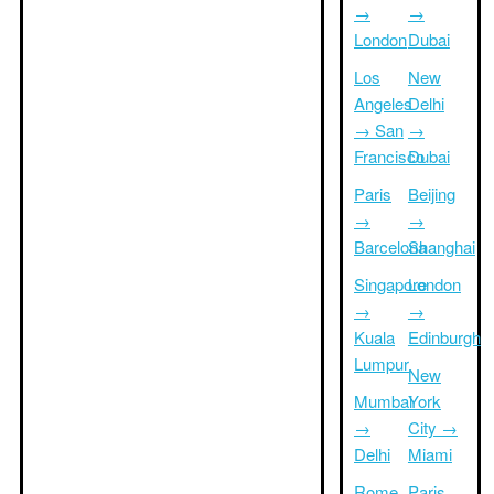
→
→
London
Dubai
Los
New
Angeles
Delhi
→ San
→
Francisco
Dubai
Paris
Beijing
→
→
Barcelona
Shanghai
Singapore
London
→
→
Kuala
Edinburgh
Lumpur
New
Mumbai
York
→
City →
Delhi
Miami
Rome
Paris