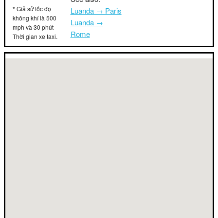
* Giả sử tốc độ
Luanda → Paris
không khí là 500
Luanda →
mph và 30 phút
Rome
Thời gian xe taxi.