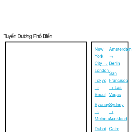
Tuyến Đường Phổ Biến
New
Amsterdam
York
→
City →
Berlin
London
San
Tokyo
Francisco
→
→ Las
Seoul
Vegas
Sydney
Sydney
→
→
Melbourne
Auckland
Dubai
Cairo