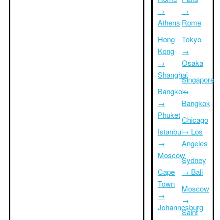
→
→
Athens
Rome
Hong
Tokyo
Kong
→
→
Osaka
Shanghai
Singapore
Bangkok
→
→
Bangkok
Phuket
Chicago
Istanbul
→ Los
→
Angeles
Moscow
Sydney
Cape
→ Bali
Town
Moscow
→
→
Johannesburg
Saint