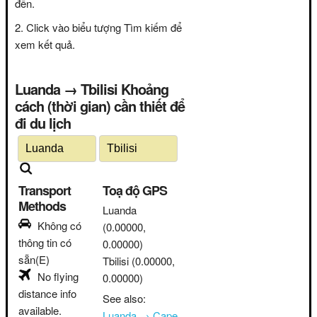
đến.
Click vào biểu tượng Tìm kiếm để
xem kết quả.
Luanda → Tbilisi Khoảng
cách (thời gian) cần thiết để
đi du lịch
Transport
Toạ độ GPS
Methods
Luanda
Không có
(0.00000,
thông tin có
0.00000)
sẵn(E)
Tbilisi
(0.00000,
No flying
0.00000)
distance info
See also:
available.
Luanda → Cape