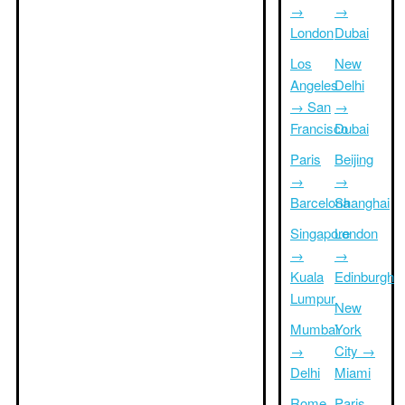
→
→
London
Dubai
Los
New
Angeles
Delhi
→ San
→
Francisco
Dubai
Paris
Beijing
→
→
Barcelona
Shanghai
Singapore
London
→
→
Kuala
Edinburgh
Lumpur
New
Mumbai
York
→
City →
Delhi
Miami
Rome
Paris