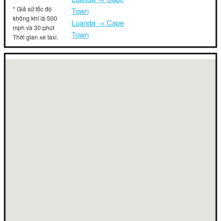
* Giả sử tốc độ
Town
không khí là 500
Luanda → Cape
mph và 30 phút
Town
Thời gian xe taxi.