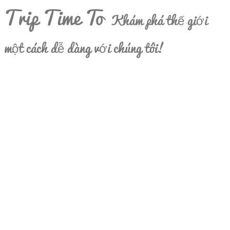
Trip Time To
Khám phá thế giới
một cách dễ dàng với chúng tôi!