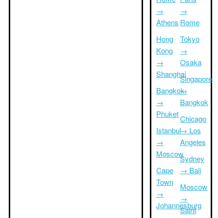
→
→
Athens
Rome
Hong
Tokyo
Kong
→
→
Osaka
Shanghai
Singapore
Bangkok
→
→
Bangkok
Phuket
Chicago
Istanbul
→ Los
→
Angeles
Moscow
Sydney
Cape
→ Bali
Town
Moscow
→
→
Johannesburg
Saint