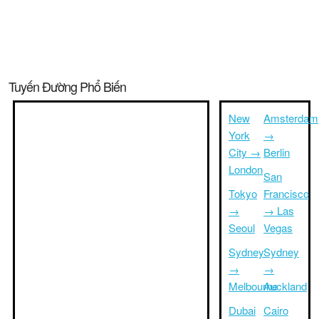
Tuyến Đường Phổ Biến
New
Amsterdam
York
→
City →
Berlin
London
San
Tokyo
Francisco
→
→ Las
Seoul
Vegas
Sydney
Sydney
→
→
Melbourne
Auckland
Dubai
Cairo