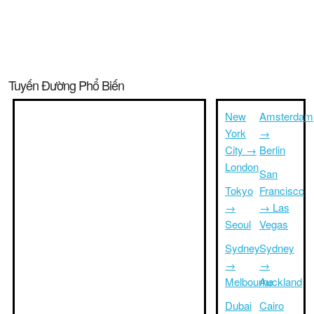
Tuyến Đường Phổ Biến
New
Amsterdam
York
→
City →
Berlin
London
San
Tokyo
Francisco
→
→ Las
Seoul
Vegas
Sydney
Sydney
→
→
Melbourne
Auckland
Dubai
Cairo