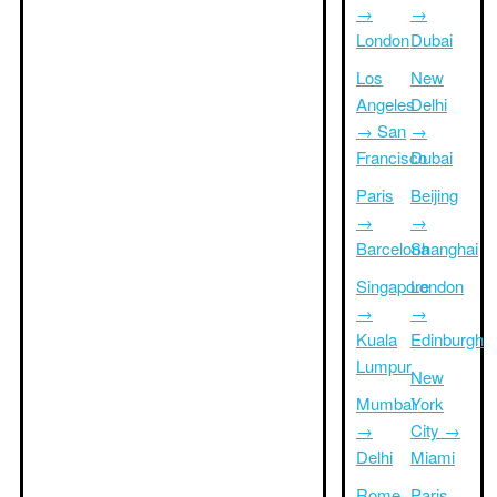
→
→
London
Dubai
Los
New
Angeles
Delhi
→ San
→
Francisco
Dubai
Paris
Beijing
→
→
Barcelona
Shanghai
Singapore
London
→
→
Kuala
Edinburgh
Lumpur
New
Mumbai
York
→
City →
Delhi
Miami
Rome
Paris