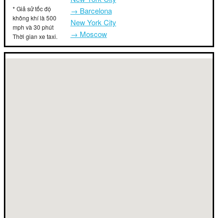
* Giả sử tốc độ
→ Barcelona
không khí là 500
New York City
mph và 30 phút
→ Moscow
Thời gian xe taxi.