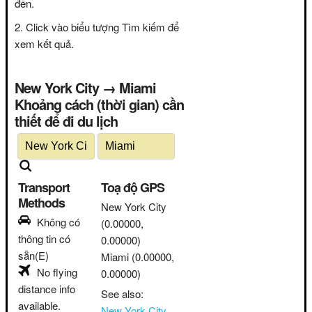
đến.
Click vào biểu tượng Tìm kiếm để
xem kết quả.
New York City → Miami
Khoảng cách (thời gian) cần
thiết để đi du lịch
Transport
Toạ độ GPS
Methods
New York City
Không có
(0.00000,
thông tin có
0.00000)
sẵn(E)
Miami
(0.00000,
No flying
0.00000)
distance info
See also:
available.
New York City