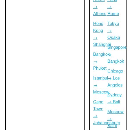
→
→
Athens
Rome
Hong
Tokyo
Kong
→
→
Osaka
Shanghai
Singapore
Bangkok
→
→
Bangkok
Phuket
Chicago
Istanbul
→ Los
→
Angeles
Moscow
Sydney
Cape
→ Bali
Town
Moscow
→
→
Johannesburg
Saint