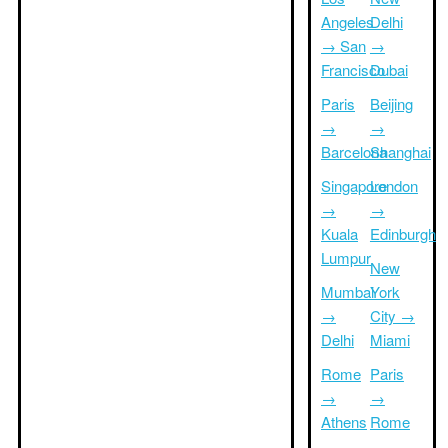
Angeles
Delhi
→ San
→
Francisco
Dubai
Paris
Beijing
→
→
Barcelona
Shanghai
Singapore
London
→
→
Kuala
Edinburgh
Lumpur
New
Mumbai
York
→
City →
Delhi
Miami
Rome
Paris
→
→
Athens
Rome