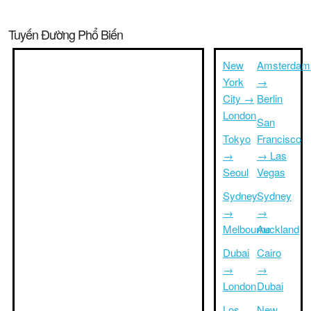
Tuyến Đường Phổ Biến
New
Amsterdam
York
→
City →
Berlin
London
San
Tokyo
Francisco
→
→ Las
Seoul
Vegas
Sydney
Sydney
→
→
Melbourne
Auckland
Dubai
Cairo
→
→
London
Dubai
Los
New