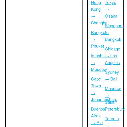
Hong
Tokyo
Kong
→
→
Osaka
Shanghai
Singapore
Bangkok
→
→
Bangkok
Phuket
Chicago
Istanbul
→ Los
→
Angeles
Moscow
Sydney
Cape
→ Bali
Town
Moscow
→
→
Johannesburg
Saint
Buenos
Petersburg
Aires
Toronto
→ Rio
→