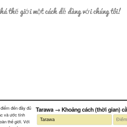
á thế giới một cách dễ dàng với chúng tôi!
 điểm đến đầy đủ
Tarawa → Khoảng cách (thời gian)
ác và ước tính
oàn thế giới. Với