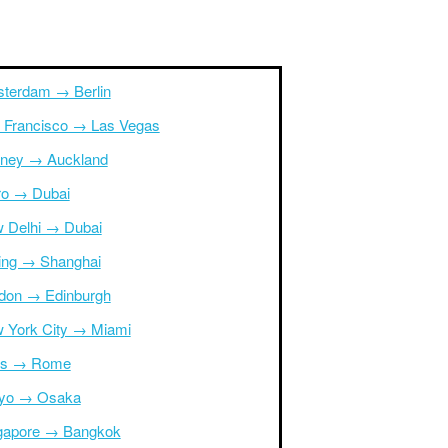
terdam → Berlin
 Francisco → Las Vegas
ney → Auckland
ro → Dubai
 Delhi → Dubai
jing → Shanghai
don → Edinburgh
 York City → Miami
is → Rome
yo → Osaka
gapore → Bangkok