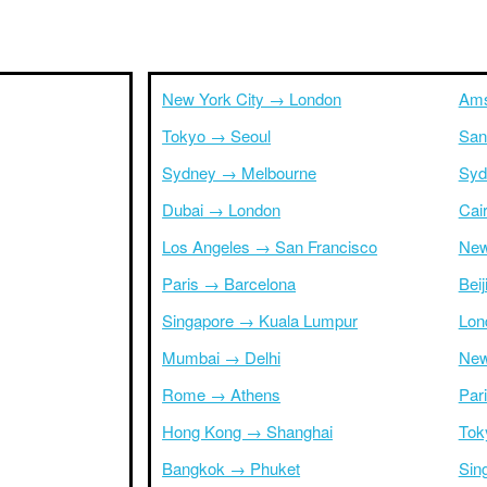
New York City → London
Ams
Tokyo → Seoul
San
Sydney → Melbourne
Syd
Dubai → London
Cai
Los Angeles → San Francisco
New
Paris → Barcelona
Bei
Singapore → Kuala Lumpur
Lon
Mumbai → Delhi
New
Rome → Athens
Par
Hong Kong → Shanghai
Tok
Bangkok → Phuket
Sin