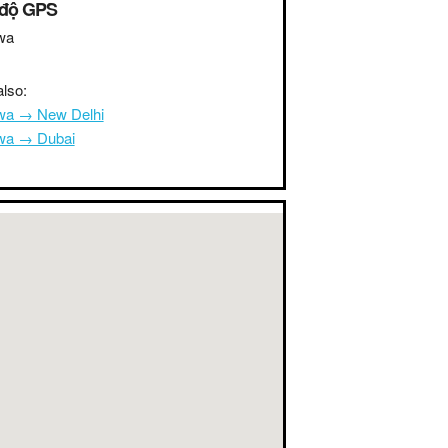
 độ GPS
wa
lso:
wa → New Delhi
wa → Dubai