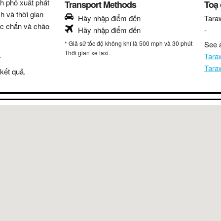
nh phố xuất phát
Transport Methods
Toạ
h và thời gian
Hãy nhập điểm đến
Tara
hắc chắn và chào
Hãy nhập điểm đến
-
* Giả sử tốc độ không khí là 500 mph và 30 phút
See a
Thời gian xe taxi.
.
Tara
Tara
kết quả.