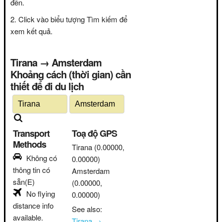
đến.
Click vào biểu tượng Tìm kiếm để
xem kết quả.
Tirana → Amsterdam
Khoảng cách (thời gian) cần
thiết để đi du lịch
Transport
Toạ độ GPS
Methods
Tirana
(0.00000,
Không có
0.00000)
thông tin có
Amsterdam
sẵn(E)
(0.00000,
No flying
0.00000)
distance info
See also:
available.
Tirana →