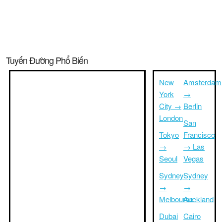
Tuyến Đường Phổ Biến
New
Amsterdam
York
→
City →
Berlin
London
San
Tokyo
Francisco
→
→ Las
Seoul
Vegas
Sydney
Sydney
→
→
Melbourne
Auckland
Dubai
Cairo