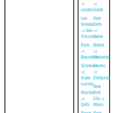
→
→
London
Dubai
Los
New
Angeles
Delhi
→ San
→
Francisco
Dubai
Paris
Beijing
→
→
Barcelona
Shanghai
Singapore
London
→
→
Kuala
Edinburgh
Lumpur
New
Mumbai
York
→
City →
Delhi
Miami
Rome
Paris