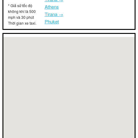
* Giả sử tốc độ
Athens
không khí là 500
Tirana →
mph và 30 phút
Phuket
Thời gian xe taxi.