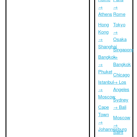
→
→
Athens
Rome
Hong
Tokyo
Kong
→
→
Osaka
Shanghai
Singapore
Bangkok
→
→
Bangkok
Phuket
Chicago
Istanbul
→ Los
→
Angeles
Moscow
Sydney
Cape
→ Bali
Town
Moscow
→
→
Johannesburg
Saint