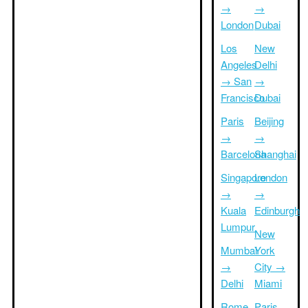
→
→
London
Dubai
Los
New
Angeles
Delhi
→ San
→
Francisco
Dubai
Paris
Beijing
→
→
Barcelona
Shanghai
Singapore
London
→
→
Kuala
Edinburgh
Lumpur
New
Mumbai
York
→
City →
Delhi
Miami
Rome
Paris