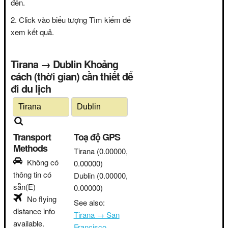
đến.
Click vào biểu tượng Tìm kiếm để
xem kết quả.
Tirana → Dublin Khoảng
cách (thời gian) cần thiết để
đi du lịch
Transport
Toạ độ GPS
Methods
Tirana
(0.00000,
Không có
0.00000)
thông tin có
Dublin
(0.00000,
sẵn(E)
0.00000)
No flying
See also:
distance info
Tirana → San
available.
Francisco