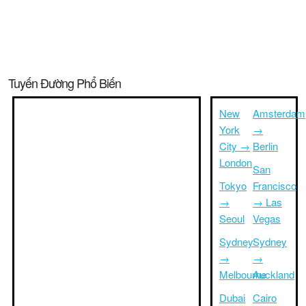
Tuyến Đường Phổ Biến
New
Amsterdam
York
→
City →
Berlin
London
San
Tokyo
Francisco
→
→ Las
Seoul
Vegas
Sydney
Sydney
→
→
Melbourne
Auckland
Dubai
Cairo