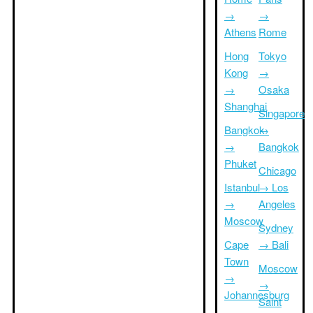
→
→
Athens
Rome
Hong
Tokyo
Kong
→
→
Osaka
Shanghai
Singapore
Bangkok
→
→
Bangkok
Phuket
Chicago
Istanbul
→ Los
→
Angeles
Moscow
Sydney
Cape
→ Bali
Town
Moscow
→
→
Johannesburg
Saint