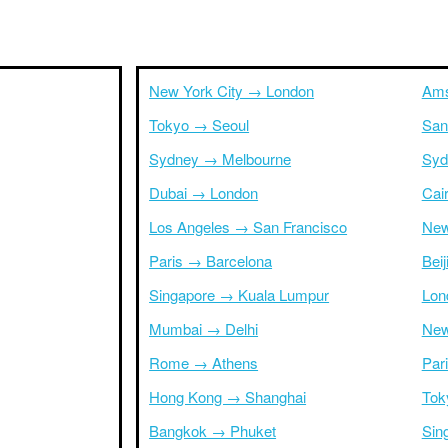
New York City → London
Ams
Tokyo → Seoul
San
Sydney → Melbourne
Syd
Dubai → London
Cai
Los Angeles → San Francisco
New
Paris → Barcelona
Bei
Singapore → Kuala Lumpur
Lon
Mumbai → Delhi
New
Rome → Athens
Par
Hong Kong → Shanghai
Tok
Bangkok → Phuket
Sin