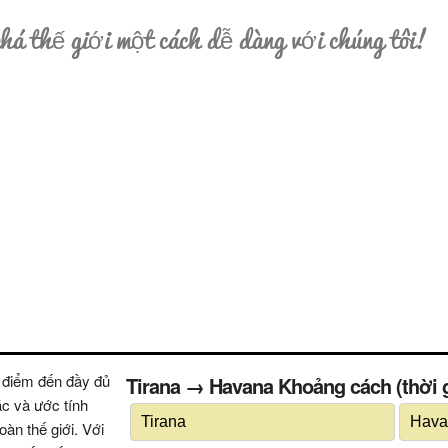
á thế giới một cách dễ dàng với chúng tôi!
 điểm đến đầy đủ
Tirana → Havana Khoảng cách (thời gi
ác và ước tính
oàn thế giới. Với