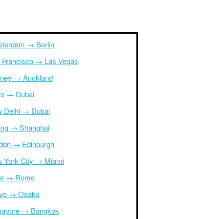
terdam → Berlin
 Francisco → Las Vegas
ney → Auckland
ro → Dubai
 Delhi → Dubai
jing → Shanghai
don → Edinburgh
 York City → Miami
is → Rome
yo → Osaka
gapore → Bangkok