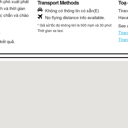
nh phố xuất phát
Transport Methods
Toạ
h và thời gian
Không có thông tin có sẵn(E)
Tiran
hắc chắn và chào
No flying distance info available.
Hava
* Giả sử tốc độ không khí là 500 mph và 30 phút
See a
Thời gian xe taxi.
.
Tira
Tira
kết quả.