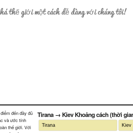
á thế giới một cách dễ dàng với chúng tôi!
 điểm đến đầy đủ
Tirana → Kiev Khoảng cách (thời gian)
ác và ước tính
oàn thế giới. Với