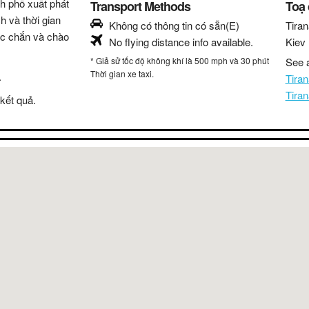
nh phố xuất phát
Transport Methods
Toạ
h và thời gian
Không có thông tin có sẵn(E)
Tiran
hắc chắn và chào
No flying distance info available.
Kiev
* Giả sử tốc độ không khí là 500 mph và 30 phút
See a
Thời gian xe taxi.
.
Tira
Tira
kết quả.