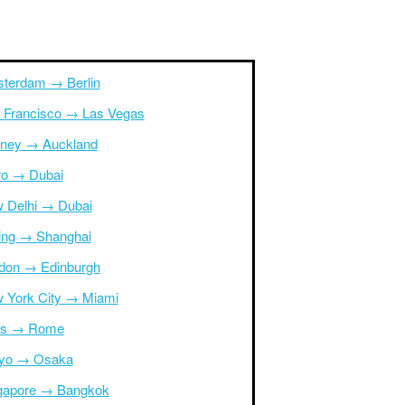
terdam → Berlin
 Francisco → Las Vegas
ney → Auckland
ro → Dubai
 Delhi → Dubai
jing → Shanghai
don → Edinburgh
 York City → Miami
is → Rome
yo → Osaka
gapore → Bangkok