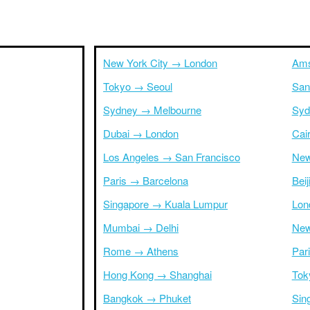
New York City → London
Ams
Tokyo → Seoul
San
Sydney → Melbourne
Syd
Dubai → London
Cai
Los Angeles → San Francisco
New
Paris → Barcelona
Bei
Singapore → Kuala Lumpur
Lon
Mumbai → Delhi
New
Rome → Athens
Par
Hong Kong → Shanghai
Tok
Bangkok → Phuket
Sin