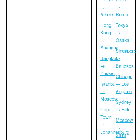
→
→
Athens
Rome
Hong
Tokyo
Kong
→
→
Osaka
Shanghai
Singapore
Bangkok
→
→
Bangkok
Phuket
Chicago
Istanbul
→ Los
→
Angeles
Moscow
Sydney
Cape
→ Bali
Town
Moscow
→
→
Johannesburg
Saint