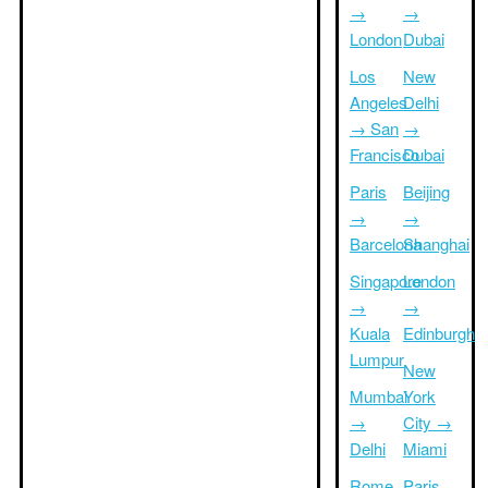
→
→
London
Dubai
Los
New
Angeles
Delhi
→ San
→
Francisco
Dubai
Paris
Beijing
→
→
Barcelona
Shanghai
Singapore
London
→
→
Kuala
Edinburgh
Lumpur
New
Mumbai
York
→
City →
Delhi
Miami
Rome
Paris