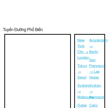
Tuyến Đường Phổ Biến
New
Amsterdam
York
→
City →
Berlin
London
San
Tokyo
Francisco
→
→ Las
Seoul
Vegas
Sydney
Sydney
→
→
Melbourne
Auckland
Dubai
Cairo