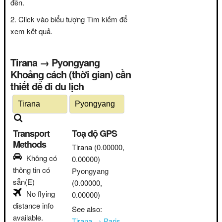
đến.
Click vào biểu tượng Tìm kiếm để
xem kết quả.
Tirana → Pyongyang
Khoảng cách (thời gian) cần
thiết để đi du lịch
Transport
Toạ độ GPS
Methods
Tirana
(0.00000,
Không có
0.00000)
thông tin có
Pyongyang
sẵn(E)
(0.00000,
No flying
0.00000)
distance info
See also:
available.
Tirana → Paris