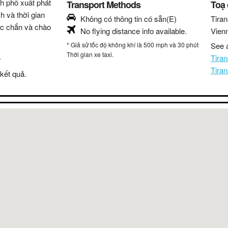
nh phố xuất phát
Transport Methods
Toạ
h và thời gian
Không có thông tin có sẵn(E)
Tiran
hắc chắn và chào
No flying distance info available.
Vien
* Giả sử tốc độ không khí là 500 mph và 30 phút
See a
Thời gian xe taxi.
.
Tira
Tira
kết quả.