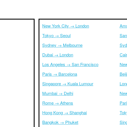
New York City → London
Ams
Tokyo → Seoul
San
Sydney → Melbourne
Syd
Dubai → London
Cai
Los Angeles → San Francisco
New
Paris → Barcelona
Bei
Singapore → Kuala Lumpur
Lon
Mumbai → Delhi
New
Rome → Athens
Par
Hong Kong → Shanghai
Tok
Bangkok → Phuket
Sin