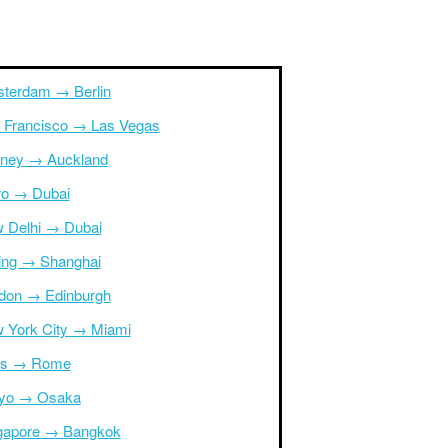
terdam → Berlin
 Francisco → Las Vegas
ney → Auckland
ro → Dubai
 Delhi → Dubai
jing → Shanghai
don → Edinburgh
 York City → Miami
is → Rome
yo → Osaka
gapore → Bangkok