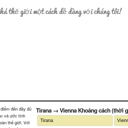
á thế giới một cách dễ dàng với chúng tôi!
 điểm đến đầy đủ
Tirana → Vienna Khoảng cách (thời gia
ác và ước tính
oàn thế giới. Với