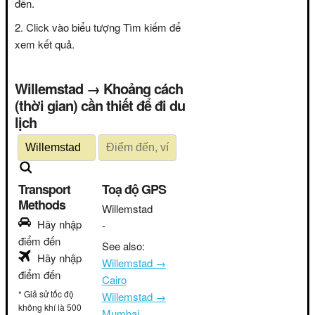
đến.
Click vào biểu tượng Tìm kiếm để
xem kết quả.
Willemstad → Khoảng cách
(thời gian) cần thiết để đi du
lịch
Transport
Toạ độ GPS
Methods
Willemstad
Hãy nhập
-
điểm đến
See also:
Hãy nhập
Willemstad →
điểm đến
Cairo
* Giả sử tốc độ
Willemstad →
không khí là 500
Mumbai