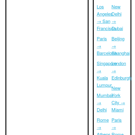
Los
New
Angeles
Delhi
→ San
→
Francisco
Dubai
Paris
Beijing
→
→
Barcelona
Shanghai
Singapore
London
→
→
Kuala
Edinburgh
Lumpur
New
Mumbai
York
→
City →
Delhi
Miami
Rome
Paris
→
→
Athens
Rome