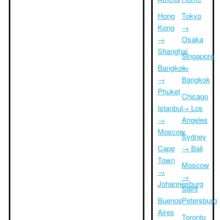
Hong
Tokyo
Kong
→
→
Osaka
Shanghai
Singapore
Bangkok
→
→
Bangkok
Phuket
Chicago
Istanbul
→ Los
→
Angeles
Moscow
Sydney
Cape
→ Bali
Town
Moscow
→
→
Johannesburg
Saint
Buenos
Petersburg
Aires
Toronto