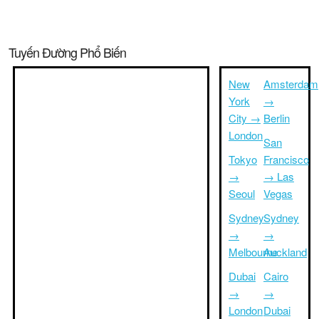
Tuyến Đường Phổ Biến
New
Amsterdam
York
→
City →
Berlin
London
San
Tokyo
Francisco
→
→ Las
Seoul
Vegas
Sydney
Sydney
→
→
Melbourne
Auckland
Dubai
Cairo
→
→
London
Dubai