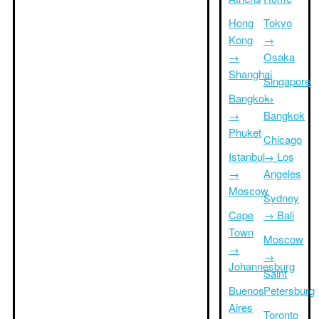
Hong
Tokyo
Kong
→
→
Osaka
Shanghai
Singapore
Bangkok
→
→
Bangkok
Phuket
Chicago
Istanbul
→ Los
→
Angeles
Moscow
Sydney
Cape
→ Bali
Town
Moscow
→
→
Johannesburg
Saint
Buenos
Petersburg
Aires
Toronto