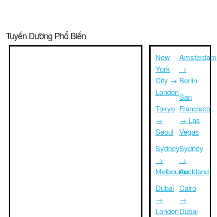
Tuyến Đường Phổ Biến
New
Amsterdam
York
→
City →
Berlin
London
San
Tokyo
Francisco
→
→ Las
Seoul
Vegas
Sydney
Sydney
→
→
Melbourne
Auckland
Dubai
Cairo
→
→
London
Dubai