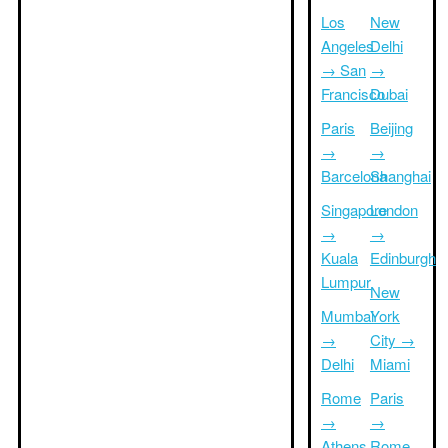
Los
New
Angeles
Delhi
→ San
→
Francisco
Dubai
Paris
Beijing
→
→
Barcelona
Shanghai
Singapore
London
→
→
Kuala
Edinburgh
Lumpur
New
Mumbai
York
→
City →
Delhi
Miami
Rome
Paris
→
→
Athens
Rome