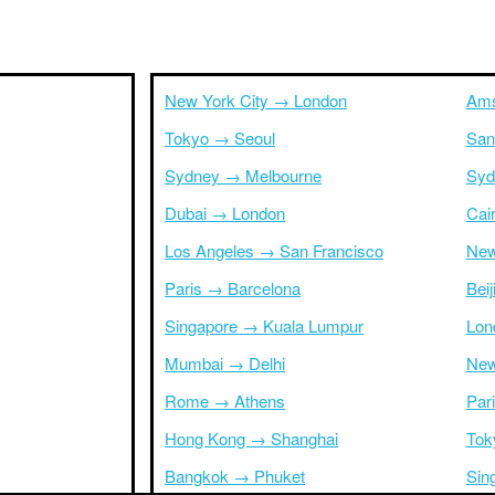
New York City → London
Ams
Tokyo → Seoul
San
Sydney → Melbourne
Syd
Dubai → London
Cai
Los Angeles → San Francisco
New
Paris → Barcelona
Bei
Singapore → Kuala Lumpur
Lon
Mumbai → Delhi
New
Rome → Athens
Par
Hong Kong → Shanghai
Tok
Bangkok → Phuket
Sin