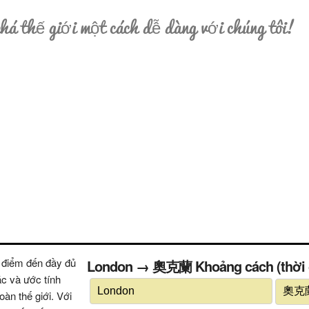
á thế giới một cách dễ dàng với chúng tôi!
 điểm đến đầy đủ
London → 奧克蘭 Khoảng cách (thời gia
ác và ước tính
oàn thế giới. Với