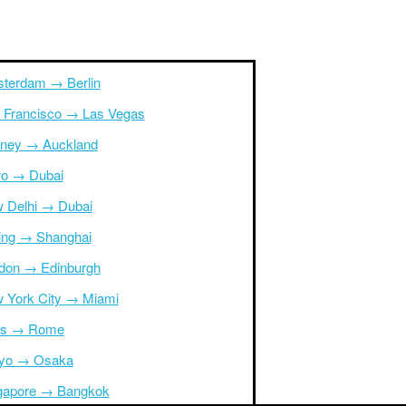
terdam → Berlin
 Francisco → Las Vegas
ney → Auckland
ro → Dubai
 Delhi → Dubai
jing → Shanghai
don → Edinburgh
 York City → Miami
is → Rome
yo → Osaka
gapore → Bangkok