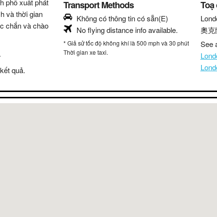
nh phố xuất phát
Transport Methods
Toạ
h và thời gian
Không có thông tin có sẵn(E)
Lond
hắc chắn và chào
No flying distance info available.
奧克
* Giả sử tốc độ không khí là 500 mph và 30 phút
See a
Thời gian xe taxi.
.
Lond
Lond
kết quả.